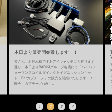
！
本日より販売開始致します！！
皆さん、お疲れ様です♪ アイキャッチにも有ります
通り、本日よりBARIKIグループ各店にて「ハイパフ
ォーマンスコイルダイレクトイグニッションキッ
ト Forカプチーノ」の販売を開始いたします！！
昨今、カプチーノ(EA11…
1
2
3
4