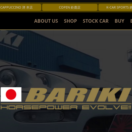
CAPPUCCINO 津 本店
COPEN 鈴鹿店
K-CAR SPORTS
ABOUT US
SHOP
STOCK CAR
BUY