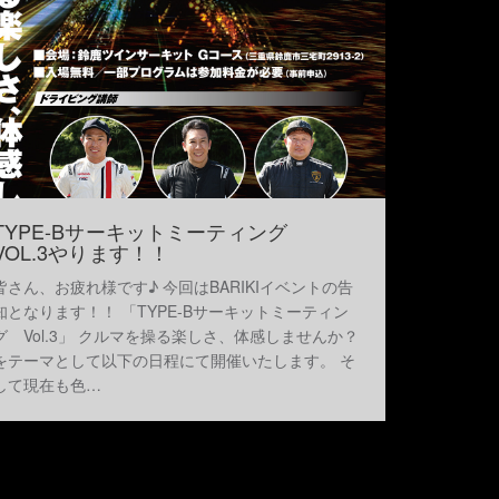
TYPE-Bサーキットミーティング
VOL.3やります！！
皆さん、お疲れ様です♪ 今回はBARIKIイベントの告
知となります！！ 「TYPE-Bサーキットミーティン
グ Vol.3」 クルマを操る楽しさ、体感しませんか？
をテーマとして以下の日程にて開催いたします。 そ
して現在も色…