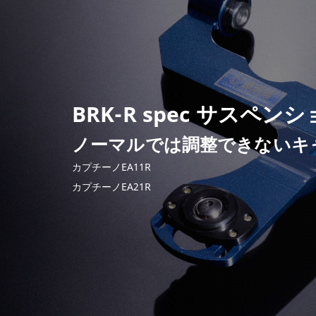
BRK-R spec サスペ
ノーマルでは調整できないキ
カプチーノEA11R
カプチーノEA21R