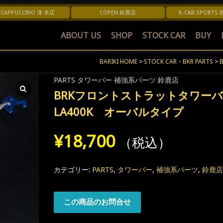
CAPPUCCINO 津 本店
COPEN 鈴鹿店
K-CAR SPORTS
ABOUT US
SHOP
STOCK CAR
BUY
BARIKI HOME
>
STOCK CAR・BKR PARTS
>
Categories:
PARTS
タワーバー
補強系パーツ
鈴鹿店
BRKフロントストラットタワーバー
LA400K オーバルタイプ
¥
18,700
（税込）
カテゴリー:
PARTS
,
タワーバー
,
補強系パーツ
,
鈴鹿店
この商品のお問合せ