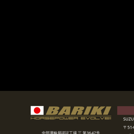
SUZ
〒514
中部運輸局認証工場 三 第3647号