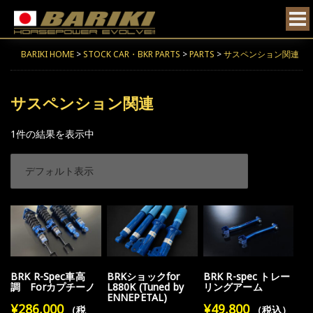
BARIKI HOME
>
STOCK CAR・BKR PARTS
>
PARTS
>
サスペンション関連
サスペンション関連
1件の結果を表示中
BRK R-Spec車高
BRKショックfor
BRK R-spec トレー
調 Forカプチーノ
L880K (Tuned by
リングアーム
ENNEPETAL)
¥
286,000
¥
49,800
（税
（税込）