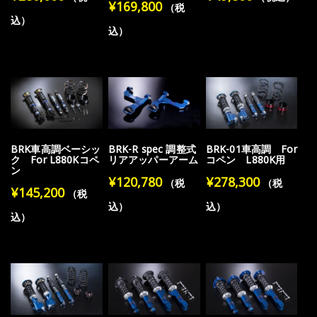
¥
169,800
（税
込）
込）
BRK車高調ベーシッ
BRK-R spec 調整式
BRK-01車高調 For
ク For L880Kコペ
リアアッパーアーム
コペン L880K用
ン
¥
120,780
¥
278,300
（税
（税
¥
145,200
（税
込）
込）
込）